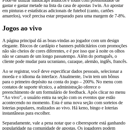
Pode-se utilizar handicaps asiáticos e totais com possibilidade de
gastar e gastar metade na lista da casa de apostas 1win. Ao apostar
em pinturas e estatísticas adicionais de futebol (canto, cartões
amarelos), você precisa estar preparado para uma margem de 7-8%.
Jogos ao vivo
A página principal dá as boas-vindas ao jogador com um design
elegante. Blocos de cardápio e banners publicitários com promoções
não são cheios de cores diferentes, e é por isso que à noite os olhos
não se cansam de um longo passatempo. Além do português, o
cliente pode mudar para ucraniano, cazaque, alemão, inglês, francês.
Ao se registrar, você deve especificar dados pessoais, selecionar a
moeda e o idioma da interface. Atualmente, 1win tem um bônus
para o primeiro depósito na conta do jogo – 200%. No menu com
contatos de suporte técnico, a administração oferece o
preenchimento de um formulário de feedback. Após clicar no menu
“Ao vivo”, o usuário entra na seção com os eventos que estão
acontecendo no momento. Esta é uma nova seção com sorteios de
loterias populares, realizados ao vivo. Há keno, bingo e loterias
instantâneas para escolher.
Separadamente, vale a pena notar que o ciberesporte está ganhando
popularidade na comunidade de apostas. Os jogadores podem