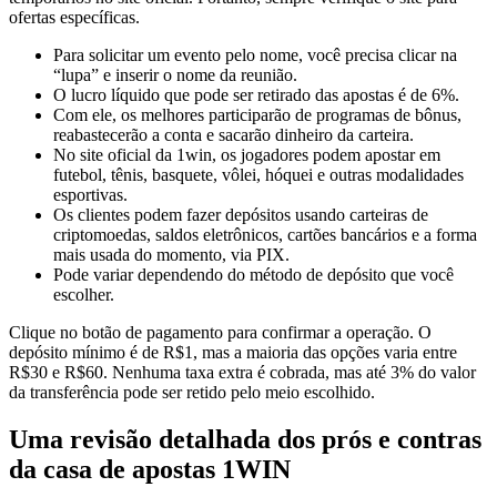
ofertas específicas.
Para solicitar um evento pelo nome, você precisa clicar na
“lupa” e inserir o nome da reunião.
O lucro líquido que pode ser retirado das apostas é de 6%.
Com ele, os melhores participarão de programas de bônus,
reabastecerão a conta e sacarão dinheiro da carteira.
No site oficial da 1win, os jogadores podem apostar em
futebol, tênis, basquete, vôlei, hóquei e outras modalidades
esportivas.
Os clientes podem fazer depósitos usando carteiras de
criptomoedas, saldos eletrônicos, cartões bancários e a forma
mais usada do momento, via PIX.
Pode variar dependendo do método de depósito que você
escolher.
Clique no botão de pagamento para confirmar a operação. O
depósito mínimo é de R$1, mas a maioria das opções varia entre
R$30 e R$60. Nenhuma taxa extra é cobrada, mas até 3% do valor
da transferência pode ser retido pelo meio escolhido.
Uma revisão detalhada dos prós e contras
da casa de apostas 1WIN