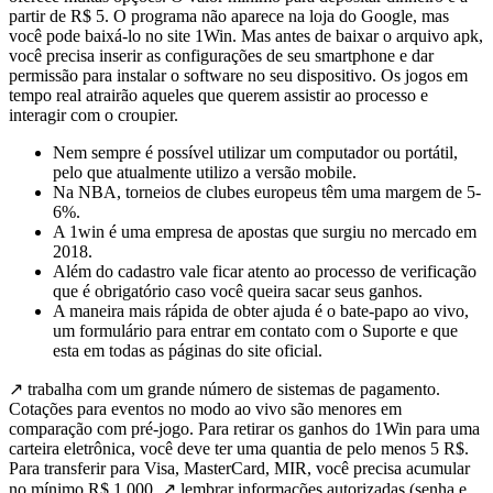
partir de R$ 5. O programa não aparece na loja do Google, mas
você pode baixá-lo no site 1Win. Mas antes de baixar o arquivo apk,
você precisa inserir as configurações de seu smartphone e dar
permissão para instalar o software no seu dispositivo. Os jogos em
tempo real atrairão aqueles que querem assistir ao processo e
interagir com o croupier.
Nem sempre é possível utilizar um computador ou portátil,
pelo que atualmente utilizo a versão mobile.
Na NBA, torneios de clubes europeus têm uma margem de 5-
6%.
A 1win é uma empresa de apostas que surgiu no mercado em
2018.
Além do cadastro vale ficar atento ao processo de verificação
que é obrigatório caso você queira sacar seus ganhos.
A maneira mais rápida de obter ajuda é o bate-papo ao vivo,
um formulário para entrar em contato com o Suporte e que
esta em todas as páginas do site oficial.
↗ trabalha com um grande número de sistemas de pagamento.
Cotações para eventos no modo ao vivo são menores em
comparação com pré-jogo. Para retirar os ganhos do 1Win para uma
carteira eletrônica, você deve ter uma quantia de pelo menos 5 R$.
Para transferir para Visa, MasterCard, MIR, você precisa acumular
no mínimo R$ 1.000. ↗ lembrar informações autorizadas (senha e