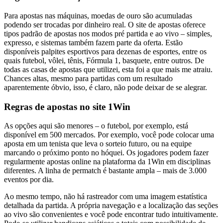
Para apostas nas máquinas, moedas de ouro são acumuladas
podendo ser trocadas por dinheiro real. O site de apostas oferece
tipos padrão de apostas nos modos pré partida e ao vivo – simples,
expresso, e sistemas também fazem parte da oferta. Estão
disponíveis palpites esportivos para dezenas de esportes, entre os
quais futebol, vôlei, tênis, Fórmula 1, basquete, entre outros. De
todas as casas de apostas que utilizei, esta foi a que mais me atraiu.
Chances altas, mesmo para partidas com um resultado
aparentemente óbvio, isso, é claro, não pode deixar de se alegrar.
Regras de apostas no site 1Win
As opções aqui são menores – o futebol, por exemplo, está
disponível em 500 mercados. Por exemplo, você pode colocar uma
aposta em um tenista que leva o sorteio futuro, ou na equipe
marcando o próximo ponto no hóquei. Os jogadores podem fazer
regularmente apostas online na plataforma da 1Win em disciplinas
diferentes. A linha de permatch é bastante ampla – mais de 3.000
eventos por dia.
Ao mesmo tempo, não há rastreador com uma imagem estatística
detalhada da partida. A própria navegação e a localização das seções
ao vivo são convenientes e você pode encontrar tudo intuitivamente.