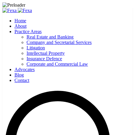
Home
About
Practice Areas
Real Estate and Banking
Company and Secretarial Services
Litigation
Intellectual Property
Insurance Defence
Corporate and Commercial Law
Advocates
Blog
Contact