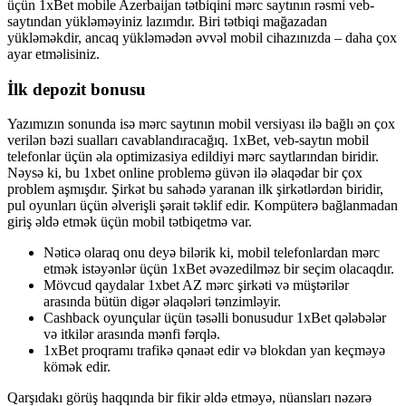
üçün 1xBet mobile Azerbaijan tətbiqini mərc saytının rəsmi veb-
saytından yükləməyiniz lazımdır. Biri tətbiqi mağazadan
yükləməkdir, ancaq yükləmədən əvvəl mobil cihazınızda – daha çox
ayar etməlisiniz.
İlk depozit bonusu
Yazımızın sonunda isə mərc saytının mobil versiyası ilə bağlı ən çox
verilən bəzi sualları cavablandıracağıq. 1xBet, veb-saytın mobil
telefonlar üçün əla optimizasiya edildiyi mərc saytlarından biridir.
Nəysə ki, bu 1xbet online problemə güvən ilə əlaqədar bir çox
problem aşmışdır. Şirkət bu sahədə yaranan ilk şirkətlərdən biridir,
pul oyunları üçün əlverişli şərait təklif edir. Kompüterə bağlanmadan
giriş əldə etmək üçün mobil tətbiqetmə var.
Nəticə olaraq onu deyə bilərik ki, mobil telefonlardan mərc
etmək istəyənlər üçün 1xBet əvəzedilməz bir seçim olacaqdır.
Mövcud qaydalar 1xbet AZ mərc şirkəti və müştərilər
arasında bütün digər əlaqələri tənzimləyir.
Cashback oyunçular üçün təsəlli bonusudur 1xBet qələbələr
və itkilər arasında mənfi fərqlə.
1xBet proqramı trafikə qənaət edir və blokdan yan keçməyə
kömək edir.
Qarşıdakı görüş haqqında bir fikir əldə etməyə, nüansları nəzərə