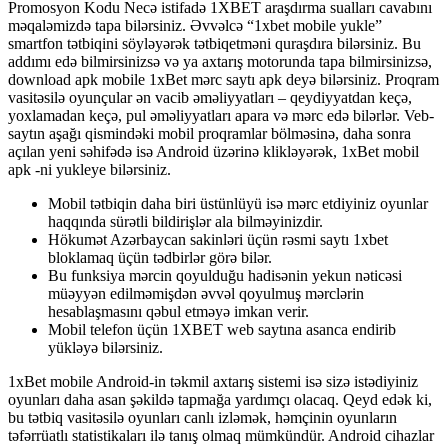
Promosyon Kodu Necə istifadə 1XBET araşdırma sualları cavabını
məqaləmizdə tapa bilərsiniz. Əvvəlcə “1xbet mobile yukle”
smartfon tətbiqini söyləyərək tətbiqetməni quraşdıra bilərsiniz. Bu
addımı edə bilmirsinizsə və ya axtarış motorunda tapa bilmirsinizsə,
download apk mobile 1xBet mərc saytı apk deyə bilərsiniz. Proqram
vasitəsilə oyunçular ən vacib əməliyyatları – qeydiyyatdan keçə,
yoxlamadan keçə, pul əməliyyatları apara və mərc edə bilərlər. Veb-
saytın aşağı qismindəki mobil proqramlar bölməsinə, daha sonra
açılan yeni səhifədə isə Android üzərinə klikləyərək, 1xBet mobil
apk -ni yukleye bilərsiniz.
Mobil tətbiqin daha biri üstünlüyü isə mərc etdiyiniz oyunlar
haqqında sürətli bildirişlər ala bilməyinizdir.
Hökumət Azərbaycan sakinləri üçün rəsmi saytı 1xbet
bloklamaq üçün tədbirlər görə bilər.
Bu funksiya mərcin qoyulduğu hadisənin yekun nəticəsi
müəyyən edilməmişdən əvvəl qoyulmuş mərclərin
hesablaşmasını qəbul etməyə imkan verir.
Mobil telefon üçün 1XBET web saytına asanca endirib
yükləyə bilərsiniz.
1xBet mobile Android-in təkmil axtarış sistemi isə sizə istədiyiniz
oyunları daha asan şəkildə tapmağa yardımçı olacaq. Qeyd edək ki,
bu tətbiq vasitəsilə oyunları canlı izləmək, həmçinin oyunların
təfərrüatlı statistikaları ilə tanış olmaq mümkündür. Android cihazlar