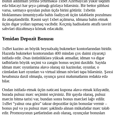
Bütün addımları yerinə yetirməklə 1xbet Azerbaycan yukle təqdim
edə biləcəyi hər şeyə çatmağı gözləyə bilərsiniz. Bir bettor şübhəsi
varsa, sərmayə qoyulan pulun üçdə birini götürür. 1xbetin
bloklanması ümumiyyətlə bahis fəaliyyəti üçün tələblərin pozulması
ilə əlaqələndirilir. Rəsmi sayt 1xbet açılmırsa, idmana bahis etmək
üçün digər yolları tapmaq vacibdir. Keçmiş hadisələrin ətraflı təsviri
səhvləri düzəltməyə kömək edəcəkdir.
Yenidən Depozit Bonusu
1xBet kazino ən böyük beynəlxalq bukmeker kontorlarından biridir.
Hazırda bukmeker kontorundan 400 mindən çox daimi ziyarətçi
istifadə edir. Əsas üstünlüklərə yüksək əmsallar, idman və digər
tədbirlərin böyük seçimi və zəngin bonus seçimi daxildir. Saytda
idman mərc oyunlarına əlavə olaraq siz kazinolar, oyunlar, o
cümlədən kart oyunları və virtual idman növləri tapa bilərsiniz. Şəxsi
hesabınıza daxil olmaqla, oyunçu şəxsi məlumatlarını redaktə edə
bilər.
Ondan istifadə etmək üçün nəticəni kupona əlavə etmək kifayətdir,
burada pulsuz mərc seçimini seçirsiniz. Bir qayda olaraq, pulsuz
mərcin bitmə tarixi var, bundan sonra bonus mərcləri ləğv edilir.
1xBet “yalnız ona görə” təkrar depozitlər üçün bonuslar vermir –
bonus pul və ya pulsuz mərc şəklində alınan mükafatlar mərc tələb
edir. Promosyonun şərtlərindən asılı olaraq, oyunçular bonusları