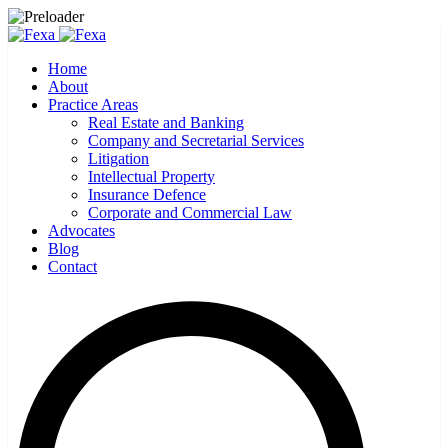
Home
About
Practice Areas
Real Estate and Banking
Company and Secretarial Services
Litigation
Intellectual Property
Insurance Defence
Corporate and Commercial Law
Advocates
Blog
Contact