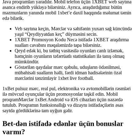
Java proqramları yaradılır. Mobil telefon üçün 1XBET web saytına
asanca endirib yükləyə bilərsiniz. Ayrıca, araşdırdığımız bütün
məzmunların yanında mobil 1xbet’e daxil haqqında məlumat təmin
edə bilərik.
Veb saytına keçin, Mərclər və səhifənin yuxarı sağ küncündə
yaşıl “Qeydiyyatdan keç” düyməsini secin.
1XBET Promosyon Kodu Necə istifadə 1XBET araşdırma
sualları cavabını məqaləmizdə tapa bilərsiniz.
Qeyd edək ki, bu tətbiq vasitəsilə oyunları canlı izləmək,
həmçinin oyunların təfərrüatlı statistikaları ilə tanış olmaq
mümkündür.
Göstərilən qaydalar mərc qəbulu, uduşların ödənilməsi,
mübahisəli sualların həlli, fərdi idman hadisələrinin özəl
mərclərini tənzimləyir 1xbet live football.
1xBet pulsuz mərc, real pul, elektronika və avtomobillərin rəsmləri
ilə mövcud oyunçular üçün promosyonlar təşkil edin. Mobil
proqramMərclər 1xBet Android və iOS cihazları üçün nəzərdə
tutulub. Proqramın funksionallığı və dizaynı istifadəçilərin əsas
saytda gördüklərinə tam uyğun gəlir.
Bet-dən istifadə edənlər üçün bonuslar
varmı?