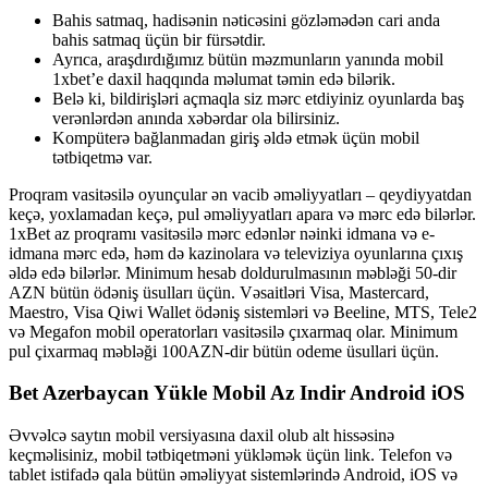
Bahis satmaq, hadisənin nəticəsini gözləmədən cari anda
bahis satmaq üçün bir fürsətdir.
Ayrıca, araşdırdığımız bütün məzmunların yanında mobil
1xbet’e daxil haqqında məlumat təmin edə bilərik.
Belə ki, bildirişləri açmaqla siz mərc etdiyiniz oyunlarda baş
verənlərdən anında xəbərdar ola bilirsiniz.
Kompüterə bağlanmadan giriş əldə etmək üçün mobil
tətbiqetmə var.
Proqram vasitəsilə oyunçular ən vacib əməliyyatları – qeydiyyatdan
keçə, yoxlamadan keçə, pul əməliyyatları apara və mərc edə bilərlər.
1xBet az proqramı vasitəsilə mərc edənlər nəinki idmana və e-
idmana mərc edə, həm də kazinolara və televiziya oyunlarına çıxış
əldə edə bilərlər. Minimum hesab doldurulmasının məbləği 50-dir
AZN bütün ödəniş üsulları üçün. Vəsaitləri Visa, Mastercard,
Maestro, Visa Qiwi Wallet ödəniş sistemləri və Beeline, MTS, Tele2
və Megafon mobil operatorları vasitəsilə çıxarmaq olar. Minimum
pul çixarmaq məbləği 100AZN-dir bütün odeme üsullari üçün.
Bet Azerbaycan Yükle Mobil Az Indir Android iOS
Əvvəlcə saytın mobil versiyasına daxil olub alt hissəsinə
keçməlisiniz, mobil tətbiqetməni yükləmək üçün link. Telefon və
tablet istifadə qala bütün əməliyyat sistemlərində Android, iOS və