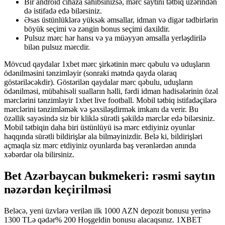
Bir android cihaza sahibsinizsə, mərc saytını tətbiq üzərindən
də istifadə edə bilərsiniz.
Əsas üstünlüklərə yüksək əmsallar, idman və digər tədbirlərin
böyük seçimi və zəngin bonus seçimi daxildir.
Pulsuz mərc hər hansı və ya müəyyən əmsalla yerləşdirilə
bilən pulsuz mərcdir.
Mövcud qaydalar 1xbet mərc şirkətinin mərc qəbulu və uduşların
ödənilməsini tənzimləyir (sonraki mətndə qayda olaraq
göstəriləcəkdir). Göstərilən qaydalar mərc qəbulu, uduşların
ödənilməsi, mübahisəli sualların həlli, fərdi idman hadisələrinin özəl
mərclərini tənzimləyir 1xbet live football. Mobil tətbiq istifadəçilərə
mərclərini tənzimləmək və şəxsiləşdirmək imkanı da verir. Bu
özəllik sayəsində siz bir kliklə sürətli şəkildə mərclər edə bilərsiniz.
Mobil tətbiqin daha biri üstünlüyü isə mərc etdiyiniz oyunlar
haqqında sürətli bildirişlər ala bilməyinizdir. Belə ki, bildirişləri
açmaqla siz mərc etdiyiniz oyunlarda baş verənlərdən anında
xəbərdar ola bilirsiniz.
Bet Azərbaycan bukmekeri: rəsmi saytın
nəzərdən keçirilməsi
Beləcə, yeni üzvlərə verilən ilk 1000 AZN depozit bonusu yerinə
1300 TLə qədər% 200 Hoşgeldin bonusu alacaqsınız. 1XBET