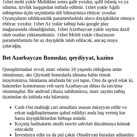
1xbet mobi yukle Mobildən sonra gəlir yoxdur, qəfil ödəniş və ya
silinmə, üzvlük haqqından istifadə edilmir. 1xbet yukle Ağıllı
tətbiqetmə üçün seçimlərdə dili bilməyinizə ehtiyac yoxdur.
Oyunçuların təhlükəsizlik parametrlərində əlavə dəyişikliklər etməyə
ehtiyac yoxdur. 1xbet Az yukle tətbiqi hələ google play
mağazasında olmadığından, 1xbet Azerbaycan yukle saytına daxil
olub oradan yükləməlisiniz. 1xbet Mobil yukle cihazınızın
parametrlərində bir az dəyişiklik tələb ediləcək, ancaq oraya
çatacağıq.
Bet Azərbaycan Bonuslar, qeydiyyat, kazino
Quraşdırmadan əvvəl, mərc edənin 18 yaşında olduğuna əmin
olmalısınız, əks Qiymətli bonuslarla idmana bahis etmək
istəyirsinizsə, bloklama ətrafında bir yol tapın. Onu da qeyd edək ki,
bukmeker kontorunun veb-saytı Azərbaycan dilinə də tərcümə
olunmuşdur. Bir android cihaza sahibsinizsə, mərc saytını tətbiq
üzərindən də istifadə edə bilərsiniz.
Cash Out məbləği cari əmsallara əsasən müəyyən edilir və
erkən nağdlaşdırmanın qəbul edildiyi anda baş vermiş hər
hansı dəyişikliklərdən birbaşa asılıdır.
Keçmiş hadisələrin ətraflı təsviri səhvləri düzəltməyə kömək
edəcəkdir.
İnvestisiya edin ya da pul çəkin Əməliyyatı buradan adlandıra