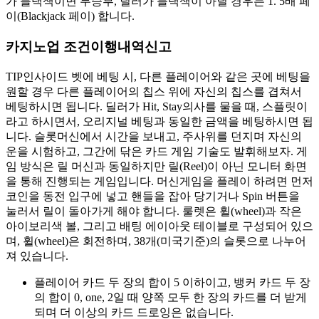
가 블랙잭이면 무승부, 딜러가 블랙잭이 아닐 경우는 1. 5배 페
이(Blackjack 페이) 합니다.
카지노업 조건이행내역신고
TIP인사이드 벳에 베팅 시, 다른 플레이어와 같은 곳에 베팅을
원할 경우 다른 플레이어의 칩스 위에 자신의 칩스를 겹쳐서
베팅하시면 됩니다. 딜러가 Hit, Stay의사를 물을 때, 스플릿이
라고 하시면서, 오리지널 베팅과 동일한 금액을 베팅하시면 됩
니다. 슬롯머신에서 시간을 보내고, 주사위를 던지며 자신의
운을 시험하고, 그간에 닦은 카드 게임 기술도 발휘해보자. 게
임 방식은 릴 머신과 동일하지만 릴(Reel)이 아닌 모니터 화면
을 통해 진행되는 게임입니다. 머신게임을 플레이 하려면 먼저
코인을 동전 입구에 넣고 핸들을 잡아 당기거나 Spin 버튼을
눌러서 릴이 돌아가게 해야 합니다. 룰렛은 휠(wheel)과 작은
아이보리색 볼, 그리고 배팅 에이아웃 테이블로 구성되어 있으
며, 휠(wheel)은 회전하며, 38개(미국기준)의 슬롯으로 나누어
져 있습니다.
플레이어 카드 두 장의 합이 5 이하이고, 뱅커 카드 두 장
의 합이 0, one, 2일 때 양쪽 모두 한 장의 카드를 더 받게
되며 더 이상의 카드 드로잉은 없습니다.