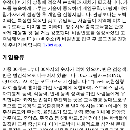
수적이며 게임 상황에 적절한 순발력과 재치가 필요합니다. 카
드를 능숙하게 다루는 기술이 중요하며 게임규칙, 배팅에 대해
참가자에게 설명한 후 게임을 진행시킵니다. 관광보다는 도박
이라는 특정한 목적만 갖고 유입되는 사람들이 지역에 미치는
낙수효과는 미미할 뿐”이라며 “청주시와 충북교육청은 단호
하게 대응할 것”을 거듭 강조했다. 비밀번호를 설정하셨던 고
객님께서는 ID (email 주소)와 비밀번호 입력 후 로그인을 진행
해 주시기 바랍니다
1xbet app
.
게임종류
이중 36개는 1부터 36까지의 숫자가 적혀 있으며, 반은 검정색,
반은 빨간색으로 나누어져 있습니다. 10과 그림카드(KING,
QUEEN, JACK)는 모두 0으로 계산됩니다.” “[newline]현실형
과 예술형의 흥미를 가진 사람에게 적합하며, 스트레스 감내,
자기통제 능력, 적응력, 인내 등의 성격을 가진 사람들에게 유
리합니다. 카지노 입점이 추진되는 곳은 교육환경 상대보호구
역으로 교육청의 교육환경평가를 받아야 하는 200m 이내에 청
주신흥고와 주성중, 율량초가 있고, 반경 650m 이내에 중앙중,
청주여고, 중앙초, 주중초 등 6개 학교, 5천 명이 넘는 학생들이
밀집한 교육 중심지다. 이어 “도박이 사회적으로 심각한 문제