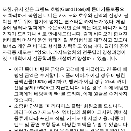
또한, 유서 깊은 그랜드 호텔(Grand Hotel)에 몬테카를로풍으
로 화려하게 복원된 더니든 카지노와 호수와 산맥의 전망이 펼
쳐진 부두 위에 활기에 넘치는 퀸스타운 카지노가 있다. 게임
중에 딜러나 헬퍼에게 주문하시면 준비되는 대로 바니가 직접
가져가 드리거나 바로 안내해드립니다. 릴과 비디오가 합쳐진
형태로써 머신의 운영 형태가 릴 운영형식을 채택하고 있으며,
보너스 게임은 비디오 형식을 채택하고 있습니다. 딜러의 공인
자격증 제도는” “없으나, 카지노업체의 전문딜러 양성과정이
있고 대학에서 전공학과를 개설하여 양성하고 있습니다.
이긴 쪽에 베팅된 금액은 고객에게 지급하고, 진 쪽에 베
팅된 금액은 수거합니다. 플레이어가 이길 경우 베팅한
금액만큼(100%) 페이하고, 뱅커가 이길 경우 5%의 커미
션을 공제(95%)하고 지급합니다. 비길 경우 Tie에 베팅한
고객에게 베팅액의 8배를 드리며, 이때 원금은 수거하지
않습니다.
소중한 당신을 “파라다이스 클럽” 회원으로 모십니다.
파라다이스카지노부산 멤버십의 회원이 되시면, 멤버십
종류에 따라 포인트 적립, 카지노 내 시설 이용, 각종 이
벤트 및 공연 초청 등의 다양한 혜택을 누릴 수 있습니다.
딜러가 블랙잭이 되어 무승부가 되는 경우를 피하기 위