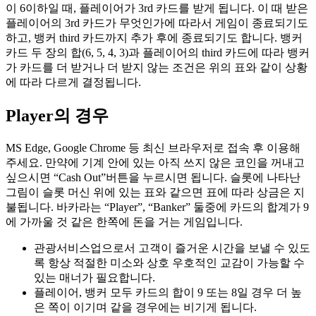
이 6이하일 때, 플레이어가 3rd 카드를 받게 됩니다. 이 때 받은
플레이어의 3rd 카드가 무엇인가에 따라서 게임이 종료되기도
하고, 뱅커 third 카드까지 추가 후에 종료되기도 합니다. 뱅커
카드 두 장의 합(6, 5, 4, 3)과 플레이어의 third 카드에 따라 뱅커
가 카드를 더 받거나 더 받지 않는 조건은 위의 표와 같이 상황
에 따라 다르게 결정됩니다.
Player의 경우
MS Edge, Google Chrome 등 최신 브라우저로 접속 후 이용해
주세요. 만약에 기계 안에 있는 아직 쓰지 않은 코인을 꺼내고
싶으시면 “Cash Out”버튼을 누르시면 됩니다. 슬롯에 나타난
그림이 슬롯 머신 위에 있는 표와 같으면 표에 따라 상금은 지
불됩니다. 바카라는 “Player”, “Banker” 둘중에 카드의 합계가 9
에 가까울 것 같은 한쪽에 돈을 거는 게임입니다.
관광서비스업으로서 고객이 즐거운 시간을 보낼 수 있도
록 항상 적절한 미소와 상호 우호적인 교감이 가능할 수
있는 매너가 필요합니다.
플레이어, 뱅커 모두 카드의 합이 9 또는 8일 경우 더 높
은 쪽이 이기며 같을 경우에는 비기게 됩니다.