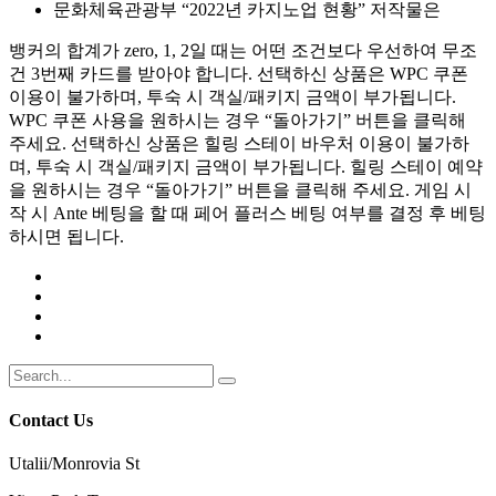
문화체육관광부 “2022년 카지노업 현황” 저작물은
뱅커의 합계가 zero, 1, 2일 때는 어떤 조건보다 우선하여 무조
건 3번째 카드를 받아야 합니다. 선택하신 상품은 WPC 쿠폰
이용이 불가하며, 투숙 시 객실/패키지 금액이 부가됩니다.
WPC 쿠폰 사용을 원하시는 경우 “돌아가기” 버튼을 클릭해
주세요. 선택하신 상품은 힐링 스테이 바우처 이용이 불가하
며, 투숙 시 객실/패키지 금액이 부가됩니다. 힐링 스테이 예약
을 원하시는 경우 “돌아가기” 버튼을 클릭해 주세요. 게임 시
작 시 Ante 베팅을 할 때 페어 플러스 베팅 여부를 결정 후 베팅
하시면 됩니다.
Contact Us
Utalii/Monrovia St