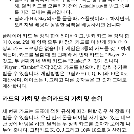
해, 딜러 카드를 오픈하기 전에 Actually pay를 받고 승부
를 미리 끝내는 옵션입니다.
딜러가 Hit, Stay의사를 물을 때, 스플릿이라고 하시면서,
오리지널 베팅과 동일한 금액을 베팅하시면 됩니다.
플레이어 카드 두 장의 합이 5 이하이고, 뱅커 카드 두 장의 합
이 0, one, 2일 때 양쪽 모두 한 장의 카드를 더 받게 되며 더 이
상의 카드 드로잉은 없습니다. 게임은 8통의 카드를 갖고 하게
되는데, 카드를 딜할 때 첫 번째와 세 번째 카드는 “Player”가
갖고, 두 번째와 네 번째 카드는 “Banker” 가 갖게 됩니다.
“Player”, “Banker” 각각 2장의 카드를 받으며, 한 장씩 추가로
받을 수 있습니다. 게임방법은 그림카드( J, Q, K )와 10은 0로
계산하며, 에이스는 1, 그리고 다른 숫자들은 그 숫자 그대로
계산합니다.
카드의 가치 및 순위카드의 가치 및 순위
세 번째 카드는 도표에 적힌 규칙에 따라 원할 경우 한 장을 더
받을 수 있습니다. 우선 먼저 돈을 테이블 자기 앞에 있는 네모
난 곳에 배팅을 하면, 딜러는 두 장의 카드를 숫자가 보이게 나
누어 줍니다. 그림카드 K, Q, J 그리고 10은 10으로 계산하고,