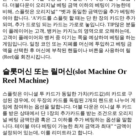
다. 더블다운이 오리지날 베팅 금액 이하의 베팅이 가능한데
비해, 스플릿은 오리지널” “벳과 동일한 금액만을 추가 베팅하
여야 합니다. ‘A’카드를 스플릿 할 때는 단 한 장의 카드만 추가
되며, 추가 드로잉 되는 카드는 가로로 놓입니다. TIP많은 분들
이 플레이어는 고객, 뱅커는 카지노의 영역으로 오해하는데,
고객이 플레이어와 뱅커 중 이기는 쪽을 예상하여 베팅을 하는
게임입니다. 일정 코인 또는 지폐를 머신에 투입하고 베팅 금
액을 선택한 후 머신에 부착된 핸들이나 버튼을 사용하여 릴
(Reel)을 회전시킵니다.
슬롯머신 또는 릴머신(slot Machine Or
Reel Machine)
스플릿은 이니셜 투 카드가 동일한 가치(카드값)의 카드로 구
성된 경우에, 이 두장의 카드를 독립된 2개의 핸드로 나누어 게
임에 참여하는 옵션을 말합니다. 더블 다운은 이니셜 투 카드
를 받은 상태에서 단 1장의 추가카드를 받는 조건으로 오리지
널 베팅 금액만큼 혹은 그 이하를 추가 베팅하는 옵션을 말합
니다. 테이블 마다 베팅이 가능한 최저 금액과 최대” “금액이
설정되어 있는데, 이를 리미트라고 합니다.