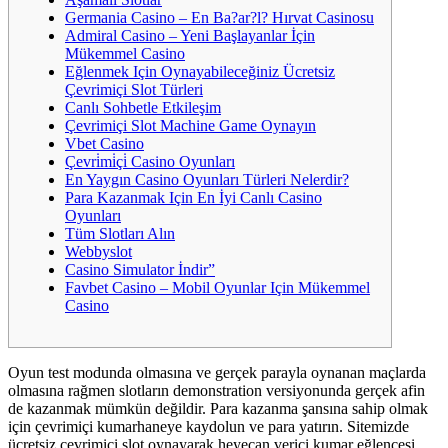
Germania Casino – En Ba?ar?l? Hırvat Casinosu
Admiral Casino – Yeni Başlayanlar İçin
Mükemmel Casino
Eğlenmek Için Oynayabileceğiniz Ücretsiz
Çevrimiçi Slot Türleri
Canlı Sohbetle Etkileşim
Çevrimiçi Slot Machine Game Oynayın
Vbet Casino
Çevri̇mi̇çi̇ Casino Oyunları
En Yaygın Casino Oyunları Türleri Nelerdir?
Para Kazanmak Için En İyi Canlı Casino
Oyunları
Tüm Slotları Alın
Webbyslot
Casino Simulator İndir”
Favbet Casino – Mobil Oyunlar Için Mükemmel
Casino
Oyun test modunda olmasına ve gerçek parayla oynanan maçlarda
olmasına rağmen slotların demonstration versiyonunda gerçek afin
de kazanmak mümkün değildir. Para kazanma şansına sahip olmak
için çevrimiçi kumarhaneye kaydolun ve para yatırın. Sitemizde
ücretsiz çevrimiçi slot oynayarak heyecan verici kumar eğlencesi