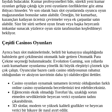
faydalı bulacaktır. Kumar profesyonelleri bile, sürekli yeni kumar
oyunları gelişip çıktığı için yeni oyunların özelliklerine göz atma
ihtiyacı hisseder. Ve son olarak bazı slot oyunlarında oyuncu oyun
mağazasından bonuslar satın alabilir. Örneğin, bir kumarbaz,
kazançları katlayan ücretsiz çevirmeler veya ek çarpanlar satın
alabilir. Size bir sürü serbest oyun fırsatı veya başka heyecanlı
imkanlar sunacak yüzlerce oyun sizin tarafınızdan keşfedilmeyi
bekliyor.
Çeşitli Casinos Oyunları
Ayrıca bazı slot makinelerinde, belirli bir katsayıya ulaşıldığında
bahislerin geri çekilmesini otomatik hale getiren Otomatik Para
Çekme seçeneği bulunmaktadır. Evolution Gaming, son yıllarda
canlı kumarhane oyunlarına yönelik iki büyük eleştiriyi çözmek için
çok çalıştı. Oyuncular bazen canlı casino stüdyosunun rahatsız
olduğundan ve aksiyon tasvirinin daha iyi olabileceğini ilettiler.
Casino oyunları oynamak tamamen ücretsiz olduğundan farklı
online casino oyunlarında becerilerinizi test edebileceksiniz.
Eğlencenin eksik olmadığı Torofun’da, uzaklığı sorun
etmeden sevdiklerinle heyecan verici oyunların tadını
çıkarabilirsin.
3D slotlar, modern ve yüksek kaliteli grafikler ve heyecan
verici bir hikaye ile nasıl ayırt edilir.