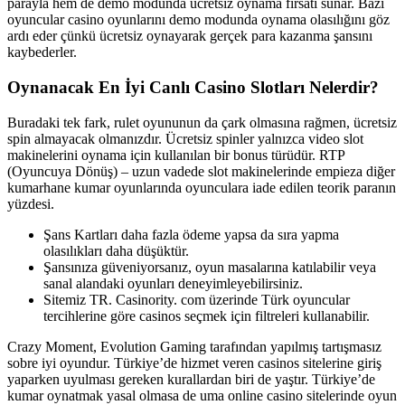
parayla hem de demo modunda ücretsiz oynama fırsatı sunar. Bazı
oyuncular casino oyunlarını demo modunda oynama olasılığını göz
ardı eder çünkü ücretsiz oynayarak gerçek para kazanma şansını
kaybederler.
Oynanacak En İyi Canlı Casino Slotları Nelerdir?
Buradaki tek fark, rulet oyununun da çark olmasına rağmen, ücretsiz
spin almayacak olmanızdır. Ücretsiz spinler yalnızca video slot
makinelerini oynama için kullanılan bir bonus türüdür. RTP
(Oyuncuya Dönüş) – uzun vadede slot makinelerinde empieza diğer
kumarhane kumar oyunlarında oyunculara iade edilen teorik paranın
yüzdesi.
Şans Kartları daha fazla ödeme yapsa da sıra yapma
olasılıkları daha düşüktür.
Şansınıza güveniyorsanız, oyun masalarına katılabilir veya
sanal alandaki oyunları deneyimleyebilirsiniz.
Sitemiz TR. Casinority. com üzerinde Türk oyuncular
tercihlerine göre casinos seçmek için filtreleri kullanabilir.
Crazy Moment, Evolution Gaming tarafından yapılmış tartışmasız
sobre iyi oyundur. Türkiye’de hizmet veren casinos sitelerine giriş
yaparken uyulması gereken kurallardan biri de yaştır. Türkiye’de
kumar oynatmak yasal olmasa de uma online casino sitelerinde oyun