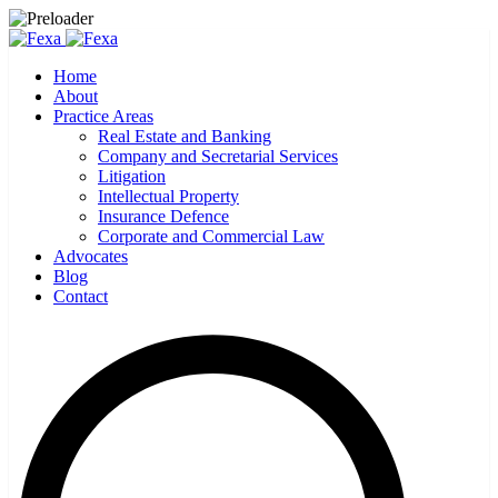
Home
About
Practice Areas
Real Estate and Banking
Company and Secretarial Services
Litigation
Intellectual Property
Insurance Defence
Corporate and Commercial Law
Advocates
Blog
Contact