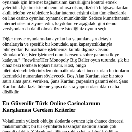
oynamak için İnternet bağlantısının kararlılığını kontrol etmek
yeterlidir. İşletim sistemi nenni olursa olsun, dizüstü bilgisayarlardan
akıllı telefon ve tabletlere kadar internet erişimi olan tüm cihazlarda
on line casino oyunları oynamak mümkündür. Sadece kumarhanenin
internet sitesini ziyaret edin, kaydolun ve aşağıdaki gibi demo
versiyonları da dahil olmak üzere istediğiniz oyunu seçin.
Diğer movie oyunlarından ayrılan bu yapımlar aşırı detaylı
olmalarıyla ve spesifik bir konudaki aşırı kapsayıcılıklarıyla
biliniyorlar. Kumarhane işletmenizi kurabildiğiniz Casino
Simulator’de, ister işletmeci olun isterseniz sobre paranızı ikiye
katlayın.” “[newline]Her Monopoly Big Baller oyun turunda, şık bir
cihaz bazı tombala topları fırlatır. Host, bingo
biletinizden/biletlerinizden otomatik olarak silinecek olan bu topların
üzerindeki numaraları söyleyecek. Boş Alan Kartları size bir stop
satırı alma şansı verirken, Şans Kartları çarpanları garanti eder. Şans
Kartları daha fazla ödeme yapsa da sıra yapma olasılıkları daha
düşüktür.
En Güvenilir Türk Online Casinolarının
Karşılaması Gereken Kriterler
Volatilitenin yüksek olduğu slotlarda oyuncu için chance derecesi
maksimumdur; bu tür oyunlarda kazançlar nadirdir ancak çok
önemli olabilir. Yüksek volatiliteye sahip slotlar, büyük ödüller