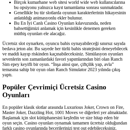
Birçok kumarhane web sitesi world wide web kullanıcılarına
bu opsiyonu yalnızca kayıt tamamlama sonrası sunmaktadır.
Genellikle bu tür slotlarda oyunun karakterlerinin hikayesinin
anlatıldığı animasyonlu ekler bulunur.
Bu En İyi Canlı Casino Oyunları kılavuzunda, neden
bahsettiğimizi anlamak için kesinlikle denemen gereken
müthiş oyunları ele alacağız.
Ücretsiz slot oynarken, oyuncu bahis oynayabileceği sınırsız sayıda
bedava jeton alır. Bu sayede her türlü bahis stratejisini deneyebilecek
ve maddi kayıp riskinden kaçınabileceksiniz. Simülasyon oyunları
sevenlerin son zamanlardaki favori yapımlarından biri olan Ranch
Sim epey keyifli bir oyun. “İnşa ainsi que, çiftçilik yap, avla”
temasına sahip bir oyun olan Ranch Simulator 2023 yılında çıkış
yaptı.
Popüler Çevrimiçi Ücretsiz Casino
Oyunları
En popüler klasik slotlar arasında Luxurious Joker, Crown on Fire,
Master Joker, Dazzling Hot, 1001 Moves ve diğerleri yer almaktadır.
Başlamak için slot kütüphanesini keşfedin ve size hitap eden bir
oyun seçin. Casino oyunları oynamak tamamen ücretsiz olduğundan
farklı casino oyunlarında becerilerinizi test out edebileceksiniz.