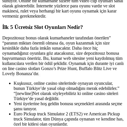
sunuyor. Online bir kumarhane sizlere tüm video clip oyunları sanal
olarak gösterebilir. İnternette yüzlerce para oyunu vardır ve slot
makinesi, rulet veya herhangi bir kart oyunu oynamak için karar
vermeniz gerekmektedir.
İlk 5 Ücretsiz Slot Oyunları Nedir?
Depozitosuz bonus olarak kumarhaneler tarafından önerilen”
“paranın miktarı önemli olmasa da, oyun kazanmak için size
kesinlikle daha fazla imkân sunacaktır. Daha önce hiç
oynamadığınız oyunlara göz atacaksınız, size depozitosuz bonusa
başvurmanızı öneririz. Bu, kumar web sitesine yeni kaydolmuş tüm
kullanıcılara verilen bir ödül şeklidir. Oynamak için durante iyi canlı
on line casino slotları Gonzo’s Prize Hunt, Buffalo Blitz Live ve
Lovely Bonanza’dır.
Kuşkusuz, online casino sitelerinde oynayan oyuncular,
bunun Türkiye’de yasal olup olmadığını merak edebilirler.”
“[newline]Net olarak söyleyebiliriz ki online casino siteleri
Türkiye’de yasal değildir.
Yeni üyelerine hoş geldin bonusu seçenekleri arasında seçme
şansı tanıyor.
Euro Pickup truck Simulator 2 (ETS2) ve American Pickup
truck Simulator, tüm Dünya çapında oynanan ve kendine has,
özel bir kitlesi olan oyunlardır.