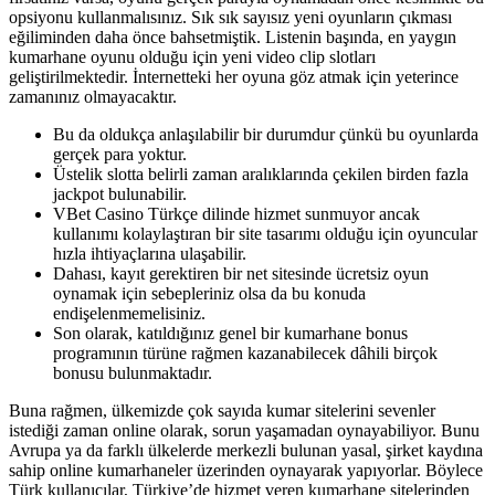
opsiyonu kullanmalısınız. Sık sık sayısız yeni oyunların çıkması
eğiliminden daha önce bahsetmiştik. Listenin başında, en yaygın
kumarhane oyunu olduğu için yeni video clip slotları
geliştirilmektedir. İnternetteki her oyuna göz atmak için yeterince
zamanınız olmayacaktır.
Bu da oldukça anlaşılabilir bir durumdur çünkü bu oyunlarda
gerçek para yoktur.
Üstelik slotta belirli zaman aralıklarında çekilen birden fazla
jackpot bulunabilir.
VBet Casino Türkçe dilinde hizmet sunmuyor ancak
kullanımı kolaylaştıran bir site tasarımı olduğu için oyuncular
hızla ihtiyaçlarına ulaşabilir.
Dahası, kayıt gerektiren bir net sitesinde ücretsiz oyun
oynamak için sebepleriniz olsa da bu konuda
endişelenmemelisiniz.
Son olarak, katıldığınız genel bir kumarhane bonus
programının türüne rağmen kazanabilecek dâhili birçok
bonusu bulunmaktadır.
Buna rağmen, ülkemizde çok sayıda kumar sitelerini sevenler
istediği zaman online olarak, sorun yaşamadan oynayabiliyor. Bunu
Avrupa ya da farklı ülkelerde merkezli bulunan yasal, şirket kaydına
sahip online kumarhaneler üzerinden oynayarak yapıyorlar. Böylece
Türk kullanıcılar, Türkiye’de hizmet veren kumarhane sitelerinden