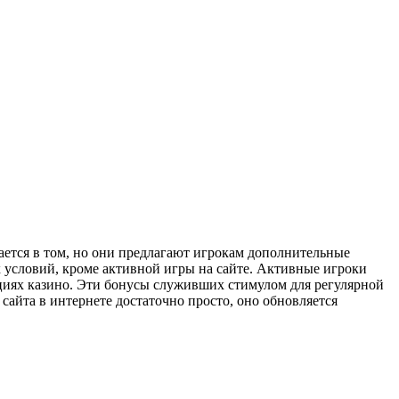
ется в том, но они предлагают игрокам дополнительные
х условий, кроме активной игры на сайте. Активные игроки
кциях казино. Эти бонусы служивших стимулом для регулярной
сайта в интернете достаточно просто, оно обновляется