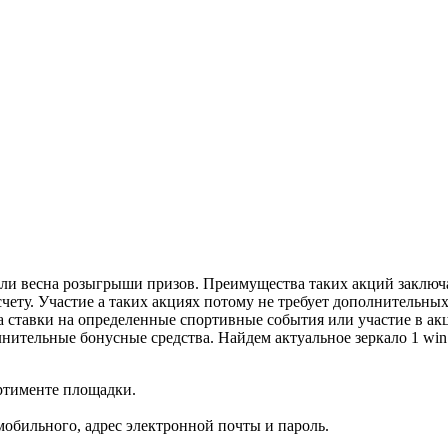
ли весна розыгрыши призов. Преимущества таких акций заключа
чету. Участие а таких акциях потому не требует дополнительны
за ставки на определенные спортивные события или участие в а
ительные бонусные средства. Найдем актуальное зеркало 1 win 
ортименте площадки.
обильного, адрес электронной почты и пароль.