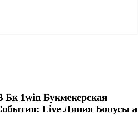
В Бк 1win Букмекерская
обытия: Live Линия Бонусы а