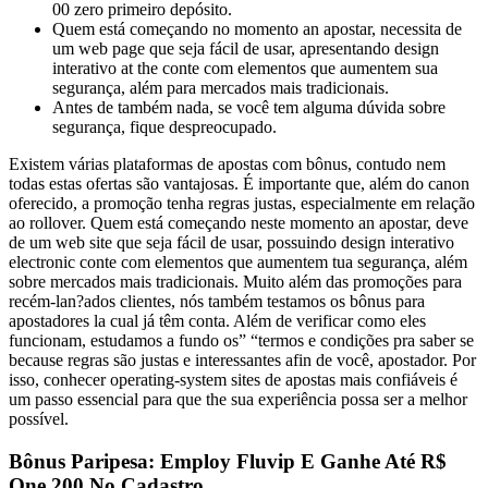
00 zero primeiro depósito.
Quem está começando no momento an apostar, necessita de
um web page que seja fácil de usar, apresentando design
interativo at the conte com elementos que aumentem sua
segurança, além para mercados mais tradicionais.
Antes de também nada, se você tem alguma dúvida sobre
segurança, fique despreocupado.
Existem várias plataformas de apostas com bônus, contudo nem
todas estas ofertas são vantajosas. É importante que, além do canon
oferecido, a promoção tenha regras justas, especialmente em relação
ao rollover. Quem está começando neste momento an apostar, deve
de um web site que seja fácil de usar, possuindo design interativo
electronic conte com elementos que aumentem tua segurança, além
sobre mercados mais tradicionais. Muito além das promoções para
recém-lan?ados clientes, nós também testamos os bônus para
apostadores la cual já têm conta. Além de verificar como eles
funcionam, estudamos a fundo os” “termos e condições pra saber se
because regras são justas e interessantes afin de você, apostador. Por
isso, conhecer operating-system sites de apostas mais confiáveis é
um passo essencial para que the sua experiência possa ser a melhor
possível.
Bônus Paripesa: Employ Fluvip E Ganhe Até R$
One 200 No Cadastro