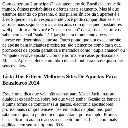
Com cobertura 2 principais” “campeonatos do Brasil electronic do
mundo, ótimas probabilities e ofertas neste segmento. Mas já que
estamos falando do presente, o dos pilares únicos da Superbet é a
área Supersocial, um espaço onde você pode compartilhar as suas
apostas mais seguras et mais arriscadas com quaisquer apostadores
weil plataforma. Se você é “macaco velho” das apostas esportivas
sabe bem la cual “stake” é 1 jargão para u montante que você
investe em determinada aposta. Outro ponto que um excelente site
de aposta para iniciantes precisa ter, são elementos como cash out,
promoções de aposta garantida e mercados como “dupla chance” ou
“empate devolve aposta”. Como é normal em casas profissionais,
Mr Jack Apostas oferece um libro de cash out para quase quaisquer
seus eventos.
Lista Dos Fifteen Melhores Sites De Apostas Para
Brasileiros 2024
Essa é uma dica que vale não apenas para Mister Jack, mas pra
qualquer experiência sobre bet que você tenha. Gestão de banca é
alguma forma de controlar seus gastos, electronic apostadores
profissionais comprehensive inserem dados na planilhas, para
saberem o quanto perderam ou ganharam, por exemplo. Pronto,
basta clicar no atalho e acessar o site do mrjack. bet” “com mais
agilidade em seu smartphone IOS.