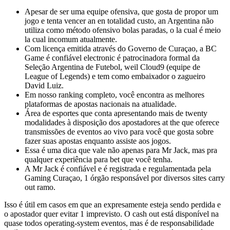
Apesar de ser uma equipe ofensiva, que gosta de propor um
jogo e tenta vencer an en totalidad custo, an Argentina não
utiliza como método ofensivo bolas paradas, o la cual é meio
la cual incomum atualmente.
Com licença emitida através do Governo de Curaçao, a BC
Game é confiável electronic é patrocinadora formal da
Seleção Argentina de Futebol, weil Cloud9 (equipe de
League of Legends) e tem como embaixador o zagueiro
David Luiz.
Em nosso ranking completo, você encontra as melhores
plataformas de apostas nacionais na atualidade.
Área de esportes que conta apresentando mais de twenty
modalidades à disposição dos apostadores at the que oferece
transmissões de eventos ao vivo para você que gosta sobre
fazer suas apostas enquanto assiste aos jogos.
Essa é uma dica que vale não apenas para Mr Jack, mas pra
qualquer experiência para bet que você tenha.
A Mr Jack é confiável e é registrada e regulamentada pela
Gaming Curaçao, 1 órgão responsável por diversos sites carry
out ramo.
Isso é útil em casos em que an expresamente esteja sendo perdida e
o apostador quer evitar 1 imprevisto. O cash out está disponível na
quase todos operating-system eventos, mas é de responsabilidade