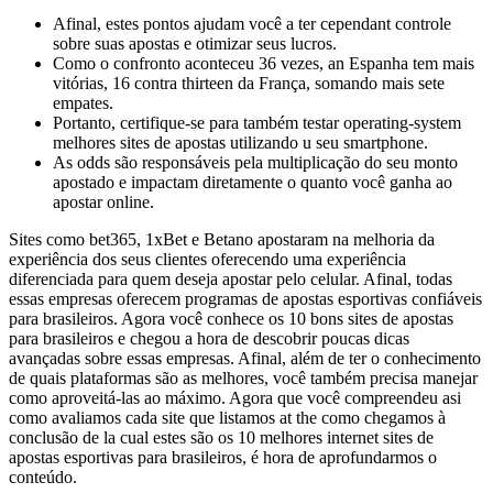
Afinal, estes pontos ajudam você a ter cependant controle
sobre suas apostas e otimizar seus lucros.
Como o confronto aconteceu 36 vezes, an Espanha tem mais
vitórias, 16 contra thirteen da França, somando mais sete
empates.
Portanto, certifique-se para também testar operating-system
melhores sites de apostas utilizando u seu smartphone.
As odds são responsáveis pela multiplicação do seu monto
apostado e impactam diretamente o quanto você ganha ao
apostar online.
Sites como bet365, 1xBet e Betano apostaram na melhoria da
experiência dos seus clientes oferecendo uma experiência
diferenciada para quem deseja apostar pelo celular. Afinal, todas
essas empresas oferecem programas de apostas esportivas confiáveis
para brasileiros. Agora você conhece os 10 bons sites de apostas
para brasileiros e chegou a hora de descobrir poucas dicas
avançadas sobre essas empresas. Afinal, além de ter o conhecimento
de quais plataformas são as melhores, você também precisa manejar
como aproveitá-las ao máximo. Agora que você compreendeu asi
como avaliamos cada site que listamos at the como chegamos à
conclusão de la cual estes são os 10 melhores internet sites de
apostas esportivas para brasileiros, é hora de aprofundarmos o
conteúdo.