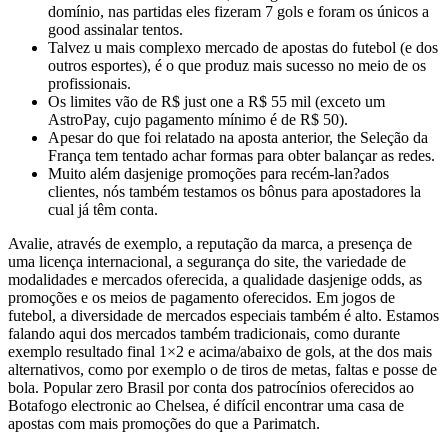
domínio, nas partidas eles fizeram 7 gols e foram os únicos a
good assinalar tentos.
Talvez u mais complexo mercado de apostas do futebol (e dos
outros esportes), é o que produz mais sucesso no meio de os
profissionais.
Os limites vão de R$ just one a R$ 55 mil (exceto um
AstroPay, cujo pagamento mínimo é de R$ 50).
Apesar do que foi relatado na aposta anterior, the Seleção da
França tem tentado achar formas para obter balançar as redes.
Muito além dasjenige promoções para recém-lan?ados
clientes, nós também testamos os bônus para apostadores la
cual já têm conta.
Avalie, através de exemplo, a reputação da marca, a presença de
uma licença internacional, a segurança do site, the variedade de
modalidades e mercados oferecida, a qualidade dasjenige odds, as
promoções e os meios de pagamento oferecidos. Em jogos de
futebol, a diversidade de mercados especiais também é alto. Estamos
falando aqui dos mercados também tradicionais, como durante
exemplo resultado final 1×2 e acima/abaixo de gols, at the dos mais
alternativos, como por exemplo o de tiros de metas, faltas e posse de
bola. Popular zero Brasil por conta dos patrocínios oferecidos ao
Botafogo electronic ao Chelsea, é difícil encontrar uma casa de
apostas com mais promoções do que a Parimatch.