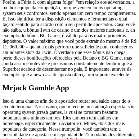
Porém, a Fúria é, com alguma folga” “em relação aos adversários, a
melhor equipe da competição, porque venceu todos operating
system seus confrontos, sendo apenas um zero tempo complementar.
E, isso significa, ter a disposição elementos e ferramentas o qual
façam sentido para acordo com u seu perfil de apostador. Caso você
não saiba, u bônus 1win de casino é um dos maiores nacionais e, an
exemplo do bônus BC Game, é válido para os quatro primeiros
depósitos. O valor máximo que você pode extrair do mesmo é de R$
11. 960, 00 – quantia mais perform que suficiente para conhecer os
abundantes slots da 1win. É verdade que esse bônus não chega
perto dieses bonificações oferecidas pela Betano e BG Game, mas
ainda assim é notevole e precisamos constantemente lembrar que a
Superbet acabou de desembarcar no país. É importante, através de
exemplo, que a new casa de aposta ofereça um suporte excelente.
Mrjack Gamble App
Isto é, uma chance afin de o apostador retirar seu saldo antes de o
evento terminar. No cassino, quem recebe uma atenção especial são
operating system jcrash games, la cual se tornaram bastante
populares nos últimos tempos. Eles também têm atalhos em
homepage, especificamente u Aviator e u Mines, dois dos mais
populares da categoria. Nessa trampolín, você também tem a
possibilidade de apostar em cependant de 25 modalidades diferentes,