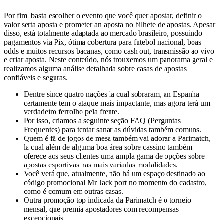
Por fim, basta escolher o evento que você quer apostar, definir o
valor serta aposta e prometer an aposta no bilhete de apostas. Apesar
disso, está totalmente adaptada ao mercado brasileiro, possuindo
pagamentos via Pix, ótima cobertura para futebol nacional, boas
odds e muitos recursos bacanas, como cash out, transmissão ao vivo
e criar aposta. Neste conteúdo, nós trouxemos um panorama geral e
realizamos alguma análise detalhada sobre casas de apostas
confiáveis e seguras.
Dentre since quatro nações la cual sobraram, an Espanha
certamente tem o ataque mais impactante, mas agora terá um
verdadeiro ferrolho pela frente.
Por isso, criamos a seguinte seção FAQ (Perguntas
Frequentes) para tentar sanar as dúvidas também comuns.
Quem é fã de jogos de mesa também vai adorar a Parimatch,
la cual além de alguma boa área sobre cassino também
oferece aos seus clientes uma ampla gama de opções sobre
apostas esportivas nas mais variadas modalidades.
Você verá que, atualmente, não há um espaço destinado ao
código promocional Mr Jack port no momento do cadastro,
como é comum em outras casas.
Outra promoção top indicada da Parimatch é o torneio
mensal, que premia apostadores com recompensas
excepcionais.