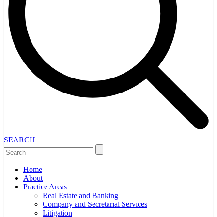
SEARCH
Home
About
Practice Areas
Real Estate and Banking
Company and Secretarial Services
Litigation