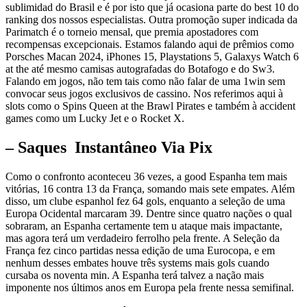
sublimidad do Brasil e é por isto que já ocasiona parte do best 10 do
ranking dos nossos especialistas. Outra promoção super indicada da
Parimatch é o torneio mensal, que premia apostadores com
recompensas excepcionais. Estamos falando aqui de prêmios como
Porsches Macan 2024, iPhones 15, Playstations 5, Galaxys Watch 6
at the até mesmo camisas autografadas do Botafogo e do Sw3.
Falando em jogos, não tem tais como não falar de uma 1win sem
convocar seus jogos exclusivos de cassino. Nos referimos aqui à
slots como o Spins Queen at the Brawl Pirates e também à accident
games como um Lucky Jet e o Rocket X.
– Saques Instantâneo Via Pix
Como o confronto aconteceu 36 vezes, a good Espanha tem mais
vitórias, 16 contra 13 da França, somando mais sete empates. Além
disso, um clube espanhol fez 64 gols, enquanto a seleção de uma
Europa Ocidental marcaram 39. Dentre since quatro nações o qual
sobraram, an Espanha certamente tem u ataque mais impactante,
mas agora terá um verdadeiro ferrolho pela frente. A Seleção da
França fez cinco partidas nessa edição de uma Eurocopa, e em
nenhum desses embates houve três systems mais gols cuando
cursaba os noventa min. A Espanha terá talvez a nação mais
imponente nos últimos anos em Europa pela frente nessa semifinal.