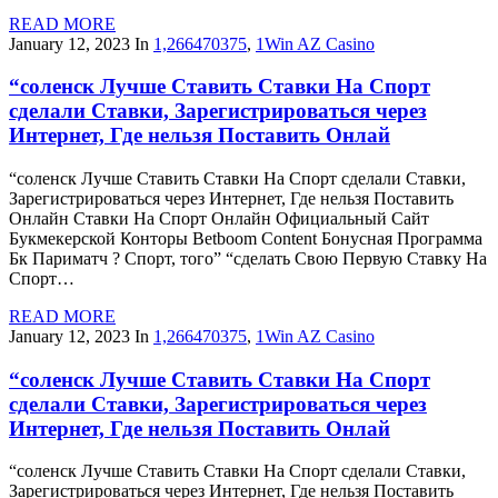
READ MORE
January 12, 2023
In
1,266470375
,
1Win AZ Casino
“соленск Лучше Ставить Ставки На Спорт
сделали Ставки, Зарегистрироваться через
Интернет, Где нельзя Поставить Онлай
“соленск Лучше Ставить Ставки На Спорт сделали Ставки,
Зарегистрироваться через Интернет, Где нельзя Поставить
Онлайн Ставки На Спорт Онлайн Официальный Сайт
Букмекерской Конторы Betboom Content Бонусная Программа
Бк Париматч ? Спорт, того” “сделать Свою Первую Ставку На
Спорт…
READ MORE
January 12, 2023
In
1,266470375
,
1Win AZ Casino
“соленск Лучше Ставить Ставки На Спорт
сделали Ставки, Зарегистрироваться через
Интернет, Где нельзя Поставить Онлай
“соленск Лучше Ставить Ставки На Спорт сделали Ставки,
Зарегистрироваться через Интернет, Где нельзя Поставить