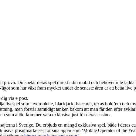
pröva. Du spelar deras spel direkt i din mobil och behöver inte ladda ner
Något som har växt fram mycket under de senaste åren är att betta live 
 dig via e-post.
ja livespel som t.ex roulette, blackjack, baccarat, texas hold’em och m
nsättning, men förstår samtidigt tanken bakom att man får den efter avkl
och som alltid kommer vara exklusiva just för deras casino.
sajterna i Sverige. Du erbjuds en mängd exklusiva spel, både i deras ca
lusiva prisutmärkelser för sina appar som ‘Mobile Operator of the Year
 det stämmer
http://www.leovegasse.com/
.