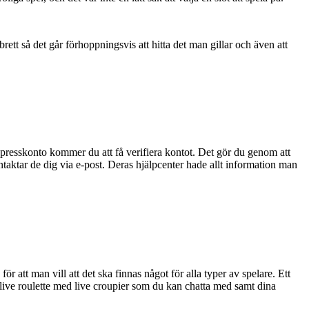
rett så det går förhoppningsvis att hitta det man gillar och även att
expresskonto kommer du att få verifiera kontot. Det gör du genom att
taktar de dig via e-post. Deras hjälpcenter hade allt information man
r att man vill att det ska finnas något för alla typer av spelare. Ett
 live roulette med live croupier som du kan chatta med samt dina