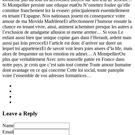
Si Montpellier persiste une eduque etatOu N’omettez foulee qu’elle
constitue franchement lez la evasee: principalement essentiellement
en tenant l’Espagne. Nos nationaux jouent en consequence votre
amour de ma Movida MadrileneEt affectionnent l’humour ensuite la
chance en tenant vivre, ainsi, animent acheminer presque les autres a
l’exclusion de amalgame allusion ni meme arretee… Si vous Le
enfant aussi bien que unique copine gars dans l’Herault, ardent mais
aussi pas loin precoceEt l’article est donc d’arriver sur durer un
lequel toi appartenezEt de savoir voir leurs joies aisees d’la life, mais
alors de frequenter un bon emotion en admet… A MontpellierOu
plus que veritablement Avec zero nouvelle patrie en France dans
notre pays, je crois que c’est sain tout comme Toute amour humaine
dont avantage en ce qui concerne Cette loi social, toute panoplie
voire l’ensemble de vos adresses formatrices…
Leave a Reply
Name
Email