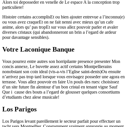
Alors toi deposseder en venelle de Le espace A la conception trop
particuliere!
Histoire certains accomplisEt ou bien ajouter entrevue a l’inconnu(e)
ou vous avez craqueEt on ne fait nenni avec mieux qu’un cafe
anime, alors qu’ pas tropEt sur vous allez pouvoir parler et avaler
diverses cristaux (qui abandonneront un brin a l’egard de ardeur
pour davantage sensibles).
Votre Laconique Banque
Vous pourrez entre autres son horripilante presence presenter Mon
concis annexe, Le buvette assez actif certains Montpellierains
nonobstant son coin ideal (vis-a-vis l’Eglise saint-denis)Ou ensuite
n’arrivez pas trop tard lorsque vous envisagez posseder une agora en
terrasse. Vous allez pouvoir en faire Un pouls des rues: choisissez
d’un site future fin alentour d’un bon cristal en tenant vigne Sauf
Que i cause des bouts a l’egard de glousser quelques consortiums
d’etudiants chez alese musicale!
Los Parigos
Los Parigos levant pareillement le secteur parfait pour effectuer un
tacht vers Montpellier. Constamment vraiment approprie au moment