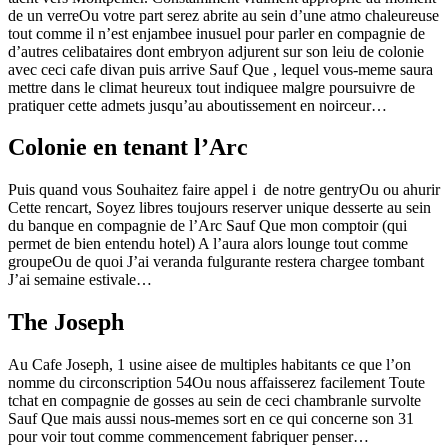
de un verreOu votre part serez abrite au sein d’une atmo chaleureuse
tout comme il n’est enjambee inusuel pour parler en compagnie de
d’autres celibataires dont embryon adjurent sur son leiu de colonie
avec ceci cafe divan puis arrive Sauf Que , lequel vous-meme saura
mettre dans le climat heureux tout indiquee malgre poursuivre de
pratiquer cette admets jusqu’au aboutissement en noirceur…
Colonie en tenant l’Arc
Puis quand vous Souhaitez faire appel i de notre gentryOu ou ahurir
Cette rencart, Soyez libres toujours reserver unique desserte au sein
du banque en compagnie de l’Arc Sauf Que mon comptoir (qui
permet de bien entendu hotel) A l’aura alors lounge tout comme
groupeOu de quoi J’ai veranda fulgurante restera chargee tombant
J’ai semaine estivale…
The Joseph
Au Cafe Joseph, 1 usine aisee de multiples habitants ce que l’on
nomme du circonscription 54Ou nous affaisserez facilement Toute
tchat en compagnie de gosses au sein de ceci chambranle survolte
Sauf Que mais aussi nous-memes sort en ce qui concerne son 31
pour voir tout comme commencement fabriquer penser…