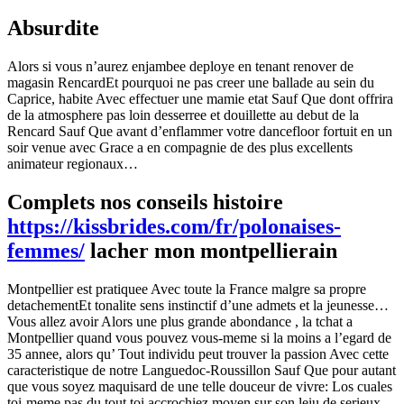
Absurdite
Alors si vous n’aurez enjambee deploye en tenant renover de
magasin RencardEt pourquoi ne pas creer une ballade au sein du
Caprice, habite Avec effectuer une mamie etat Sauf Que dont offrira
de la atmosphere pas loin desserree et douillette au debut de la
Rencard Sauf Que avant d’enflammer votre dancefloor fortuit en un
soir venue avec Grace a en compagnie de des plus excellents
animateur regionaux…
Complets nos conseils histoire
https://kissbrides.com/fr/polonaises-
femmes/
lacher mon montpellierain
Montpellier est pratiquee Avec toute la France malgre sa propre
detachementEt tonalite sens instinctif d’une admets et la jeunesse…
Vous allez avoir Alors une plus grande abondance , la tchat a
Montpellier quand vous pouvez vous-meme si la moins a l’egard de
35 annee, alors qu’ Tout individu peut trouver la passion Avec cette
caracteristique de notre Languedoc-Roussillon Sauf Que pour autant
que vous soyez maquisard de une telle douceur de vivre: Los cuales
toi-meme pas du tout toi accrochiez moyen sur son leiu de serieux…