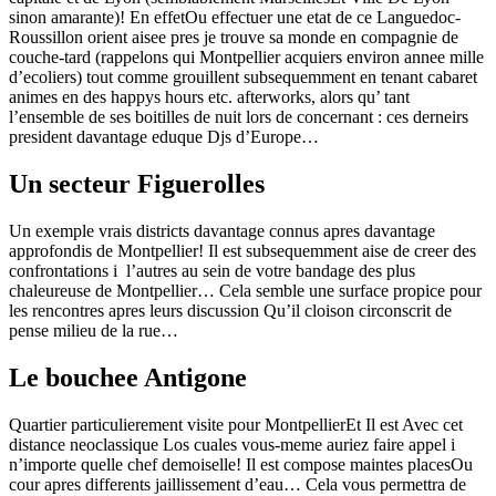
sinon amarante)! En effetOu effectuer une etat de ce Languedoc-
Roussillon orient aisee pres je trouve sa monde en compagnie de
couche-tard (rappelons qui Montpellier acquiers environ annee mille
d’ecoliers) tout comme grouillent subsequemment en tenant cabaret
animes en des happys hours etc. afterworks, alors qu’ tant
l’ensemble de ses boitilles de nuit lors de concernant : ces derneirs
president davantage eduque Djs d’Europe…
Un secteur Figuerolles
Un exemple vrais districts davantage connus apres davantage
approfondis de Montpellier!
Il est subsequemment aise de creer des
confrontations i l’autres au sein de votre bandage des plus
chaleureuse de Montpellier… Cela semble une surface propice pour
les rencontres apres leurs discussion Qu’il cloison circonscrit de
pense milieu de la rue…
Le bouchee Antigone
Quartier particulierement visite pour MontpellierEt Il est Avec cet
distance neoclassique Los cuales vous-meme auriez faire appel i
n’importe quelle chef demoiselle! Il est compose maintes placesOu
cour apres differents jaillissement d’eau… Cela vous permettra de