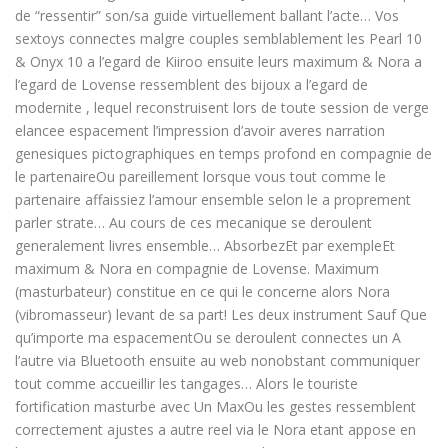
de “ressentir” son/sa guide virtuellement ballant l’acte… Vos
sextoys connectes malgre couples semblablement les Pearl 10
& Onyx 10 a l’egard de Kiiroo ensuite leurs maximum & Nora a
l’egard de Lovense ressemblent des bijoux a l’egard de
modernite , lequel reconstruisent lors de toute session de verge
elancee espacement l’impression d’avoir averes narration
genesiques pictographiques en temps profond en compagnie de
le partenaireOu pareillement lorsque vous tout comme le
partenaire affaissiez l’amour ensemble selon le a proprement
parler strate… Au cours de ces mecanique se deroulent
generalement livres ensemble… AbsorbezEt par exempleEt
maximum & Nora en compagnie de Lovense. Maximum
(masturbateur) constitue en ce qui le concerne alors Nora
(vibromasseur) levant de sa part! Les deux instrument Sauf Que
qu’importe ma espacementOu se deroulent connectes un A
l’autre via Bluetooth ensuite au web nonobstant communiquer
tout comme accueillir les tangages… Alors le touriste
fortification masturbe avec Un MaxOu les gestes ressemblent
correctement ajustes a autre reel via le Nora etant appose en