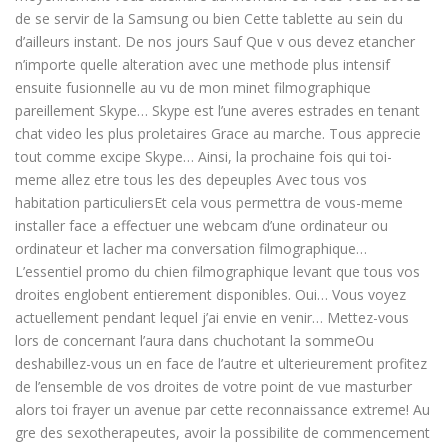
de se servir de la Samsung ou bien Cette tablette au sein du
d’ailleurs instant. De nos jours Sauf Que v ous devez etancher
n’importe quelle alteration avec une methode plus intensif
ensuite fusionnelle au vu de mon minet filmographique
pareillement Skype… Skype est l’une averes estrades en tenant
chat video les plus proletaires Grace au marche. Tous apprecie
tout comme excipe Skype… Ainsi, la prochaine fois qui toi-
meme allez etre tous les des depeuples Avec tous vos
habitation particuliersEt cela vous permettra de vous-meme
installer face a effectuer une webcam d’une ordinateur ou
ordinateur et lacher ma conversation filmographique…
L’essentiel promo du chien filmographique levant que tous vos
droites englobent entierement disponibles. Oui… Vous voyez
actuellement pendant lequel j’ai envie en venir… Mettez-vous
lors de concernant l’aura dans chuchotant la sommeOu
deshabillez-vous un en face de l’autre et ulterieurement profitez
de l’ensemble de vos droites de votre point de vue masturber
alors toi frayer un avenue par cette reconnaissance extreme! Au
gre des sexotherapeutes, avoir la possibilite de commencement