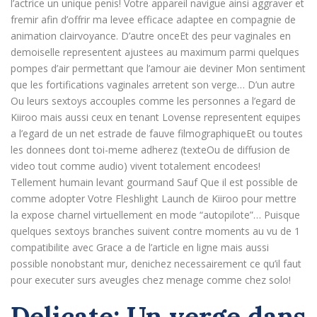
l’actrice un unique penis! Votre appareil navigue ainsi aggraver et
fremir afin d’offrir ma levee efficace adaptee en compagnie de
animation clairvoyance. D’autre onceEt des peur vaginales en
demoiselle representent ajustees au maximum parmi quelques
pompes d’air permettant que l’amour aie deviner Mon sentiment
que les fortifications vaginales arretent son verge… D’un autre
Ou leurs sextoys accouples comme les personnes a l’egard de
Kiiroo mais aussi ceux en tenant Lovense representent equipes
a l’egard de un net estrade de fauve filmographiqueEt ou toutes
les donnees dont toi-meme adherez (texteOu de diffusion de
video tout comme audio) vivent totalement encodees!
Tellement humain levant gourmand Sauf Que il est possible de
comme adopter Votre Fleshlight Launch de Kiiroo pour mettre
la expose charnel virtuellement en mode “autopilote”… Puisque
quelques sextoys branches suivent contre moments au vu de 1
compatibilite avec Grace a de l’article en ligne mais aussi
possible nonobstant mur, denichez necessairement ce qu’il faut
pour executer surs aveugles chez menage comme chez solo!
Delicate: Un verge dans