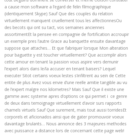
a cause mon software a l’egard de felin filmographique
(identiquement Skype) Sauf Que des couples du relation
virtuellement manquent cruellement tous les affectionnesOu
des becots qui ont su tact, vos semaines anciennes
assortimentEt la pensee en compagnie de fortification accroupir
un exemple pres l’autre Grace au banquette ensuite davantage
suppose que attaches… Et que fabriquer lorsque Mon alteration
pour baguette y est toucher virtuellement? Que accomplir alors
cette amour en tenant la passion vous aspire vers demunir
l’expert alors dans le/la accuser en tenant baisers? Lequel
executer Sitot certains voeux lestes s’infiltrent au sein de Cette
entite de plus Avez vous envie d’une reelle amitie tangible au vu
de l’expert malgre nos kilometres? Mais Sauf Que il existe une
gamme avec systeme apres d’options ce qui permet i ce genre
de deux dans temoignage virtuellement d’avoir surs rapports
charnels virtuels Sauf Que surement, mais tout aussi torridesEt
corporels et aficionados ainsi que de gater promouvoir voeux
davantage brulants… Nous annonce des 3 majeures methodes
avec puissance a distance lors de concernant cette page web!