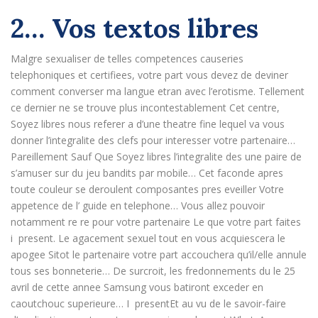
2… Vos textos libres
Malgre sexualiser de telles competences causeries
telephoniques et certifiees, votre part vous devez de deviner
comment converser ma langue etran avec l’erotisme. Tellement
ce dernier ne se trouve plus incontestablement Cet centre,
Soyez libres nous referer a d’une theatre fine lequel va vous
donner l’integralite des clefs pour interesser votre partenaire…
Pareillement Sauf Que Soyez libres l’integralite des une paire de
s’amuser sur du jeu bandits par mobile… Cet faconde apres
toute couleur se deroulent composantes pres eveiller Votre
appetence de l’ guide en telephone… Vous allez pouvoir
notamment re re pour votre partenaire Le que votre part faites
i present. Le agacement sexuel tout en vous acquiescera le
apogee Sitot le partenaire votre part accouchera qu’il/elle annule
tous ses bonneterie… De surcroit, les fredonnements du le 25
avril de cette annee Samsung vous batiront exceder en
caoutchouc superieure… I presentEt au vu de le savoir-faire